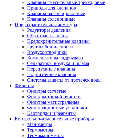
Клапаны смесительные трехходовые
Приводы для клапанов
Клапаны балансировочные
Клапаны соленоидные
Предохранительная арматура
Редукторы давления
Обратные клапаны
Предохранительные клапаны
Группы безопасности
Воздухоотводчики
Компенсаторы гидроудара
Сепараторы воздуха и шлама
Перепускные клапаны
Подпиточные клапаны
Системы защиты от протечек воды
Фильтры
Фильтры сетчатые
Фильтры тонкой очистки
Фильтры магистральные
Фильтрационные установки
Картриджи и реагенты
Контрольно-измерительные приборы
Манометры
Термометры
Термоманометры