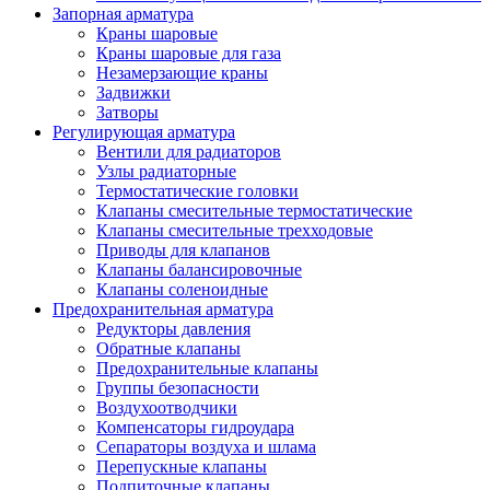
Запорная арматура
Краны шаровые
Краны шаровые для газа
Незамерзающие краны
Задвижки
Затворы
Регулирующая арматура
Вентили для радиаторов
Узлы радиаторные
Термостатические головки
Клапаны смесительные термостатические
Клапаны смесительные трехходовые
Приводы для клапанов
Клапаны балансировочные
Клапаны соленоидные
Предохранительная арматура
Редукторы давления
Обратные клапаны
Предохранительные клапаны
Группы безопасности
Воздухоотводчики
Компенсаторы гидроудара
Сепараторы воздуха и шлама
Перепускные клапаны
Подпиточные клапаны