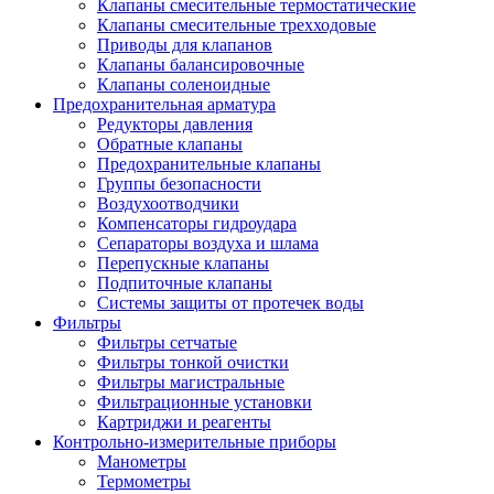
Клапаны смесительные термостатические
Клапаны смесительные трехходовые
Приводы для клапанов
Клапаны балансировочные
Клапаны соленоидные
Предохранительная арматура
Редукторы давления
Обратные клапаны
Предохранительные клапаны
Группы безопасности
Воздухоотводчики
Компенсаторы гидроудара
Сепараторы воздуха и шлама
Перепускные клапаны
Подпиточные клапаны
Системы защиты от протечек воды
Фильтры
Фильтры сетчатые
Фильтры тонкой очистки
Фильтры магистральные
Фильтрационные установки
Картриджи и реагенты
Контрольно-измерительные приборы
Манометры
Термометры