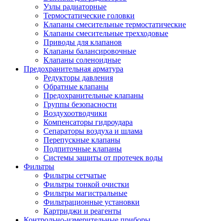
Узлы радиаторные
Термостатические головки
Клапаны смесительные термостатические
Клапаны смесительные трехходовые
Приводы для клапанов
Клапаны балансировочные
Клапаны соленоидные
Предохранительная арматура
Редукторы давления
Обратные клапаны
Предохранительные клапаны
Группы безопасности
Воздухоотводчики
Компенсаторы гидроудара
Сепараторы воздуха и шлама
Перепускные клапаны
Подпиточные клапаны
Системы защиты от протечек воды
Фильтры
Фильтры сетчатые
Фильтры тонкой очистки
Фильтры магистральные
Фильтрационные установки
Картриджи и реагенты
Контрольно-измерительные приборы