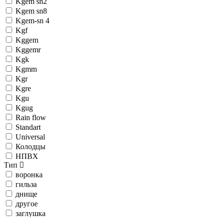
Kgem sn2
Kgem sn8
Kgem-sn 4
Kgf
Kggem
Kggemr
Kgk
Kgmm
Kgr
Kgre
Kgu
Kgug
Rain flow
Standart
Universal
Колодцы
НПВХ
Тип
воронка
гильза
днище
другое
заглушка