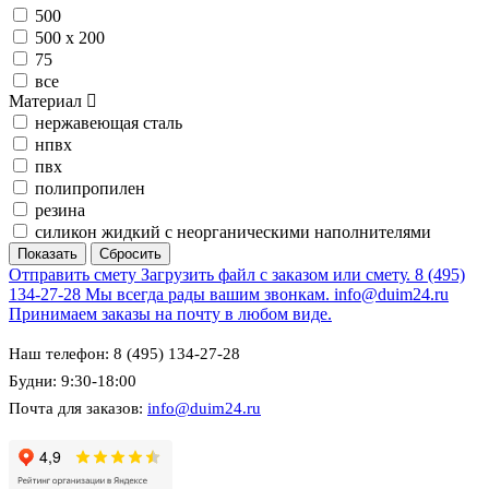
500
500 х 200
75
все
Материал
нержавеющая сталь
нпвх
пвх
полипропилен
резина
силикон жидкий с неорганическими наполнителями
Отправить смету
Загрузить файл с заказом или смету.
8 (495)
134-27-28
Мы всегда рады вашим звонкам.
info@duim24.ru
Принимаем заказы на почту в любом виде.
Наш телефон: 8 (495) 134-27-28
Будни: 9:30-18:00
Почта для заказов:
info@duim24.ru