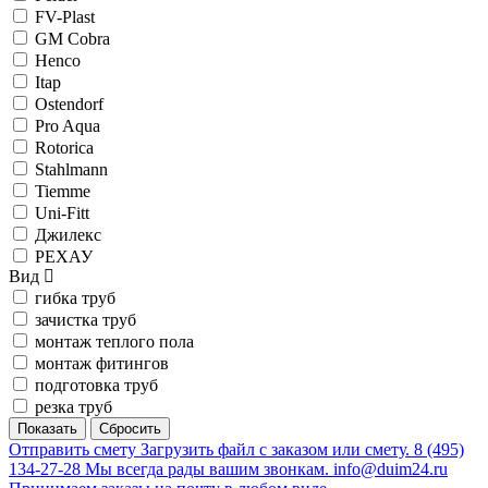
FV-Plast
GM Cobra
Henco
Itap
Ostendorf
Pro Aqua
Rotorica
Stahlmann
Tiemme
Uni-Fitt
Джилекс
РЕХАУ
Вид
гибка труб
зачистка труб
монтаж теплого пола
монтаж фитингов
подготовка труб
резка труб
Отправить смету
Загрузить файл с заказом или смету.
8 (495)
134-27-28
Мы всегда рады вашим звонкам.
info@duim24.ru