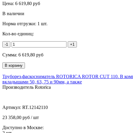
Цена:
6 619,80
руб
В наличии
Норма отгрузки:
1 шт.
Кол-во единиц:
-1
+1
Сумма:
6 619,80
руб
Труборез-фаскосниматель ROTORICA ROTOR CUT 110. В комп
вкладышами 50, 63, 75 и 90мм, а также
Производитель Rotorica
Артикул:
RT.12142110
23 358,00 руб / шт
Доступно в Москве:
2
шт