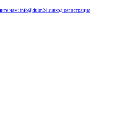
ите нам: info@duim24.ru
вход
регистрация