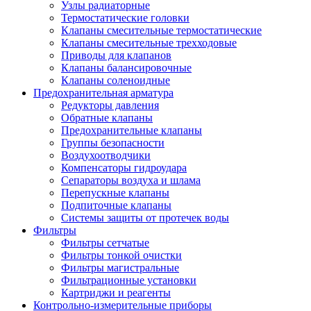
Узлы радиаторные
Термостатические головки
Клапаны смесительные термостатические
Клапаны смесительные трехходовые
Приводы для клапанов
Клапаны балансировочные
Клапаны соленоидные
Предохранительная арматура
Редукторы давления
Обратные клапаны
Предохранительные клапаны
Группы безопасности
Воздухоотводчики
Компенсаторы гидроудара
Сепараторы воздуха и шлама
Перепускные клапаны
Подпиточные клапаны
Системы защиты от протечек воды
Фильтры
Фильтры сетчатые
Фильтры тонкой очистки
Фильтры магистральные
Фильтрационные установки
Картриджи и реагенты
Контрольно-измерительные приборы