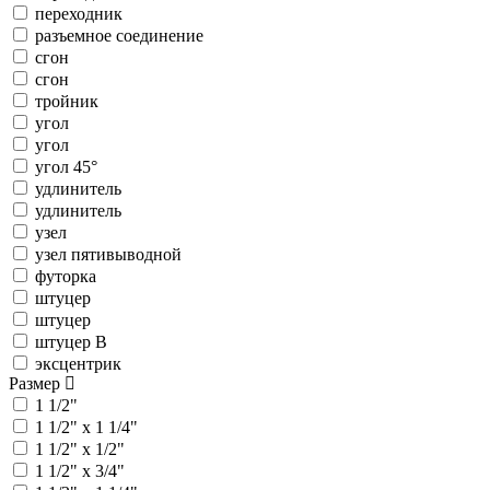
переходник
разъемное соединение
сгон
сгон
тройник
угол
угол
угол 45°
удлинитель
удлинитель
узел
узел пятивыводной
футорка
штуцер
штуцер
штуцер В
эксцентрик
Размер
1 1/2"
1 1/2" x 1 1/4"
1 1/2" x 1/2"
1 1/2" x 3/4"