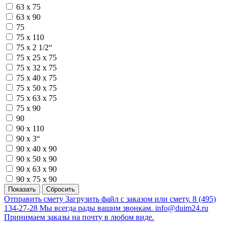
63 х 75
63 х 90
75
75 х 110
75 х 2 1/2“
75 х 25 х 75
75 х 32 х 75
75 х 40 х 75
75 х 50 х 75
75 х 63 х 75
75 х 90
90
90 х 110
90 х 3“
90 х 40 х 90
90 х 50 х 90
90 х 63 х 90
90 х 75 х 90
Отправить смету
Загрузить файл с заказом или смету.
8 (495)
134-27-28
Мы всегда рады вашим звонкам.
info@duim24.ru
Принимаем заказы на почту в любом виде.