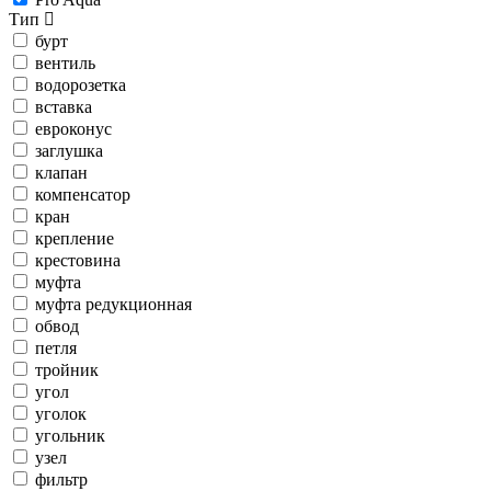
Тип
бурт
вентиль
водорозетка
вставка
евроконус
заглушка
клапан
компенсатор
кран
крепление
крестовина
муфта
муфта редукционная
обвод
петля
тройник
угол
уголок
угольник
узел
фильтр