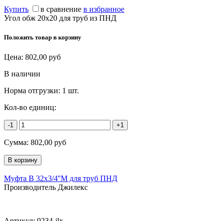
Купить
в сравнение
в избранное
Угол обж 20х20 для труб из ПНД
Положить товар в корзину
Цена:
802,00
руб
В наличии
Норма отгрузки:
1 шт.
Кол-во единиц:
-1
+1
Сумма:
802,00
руб
Муфта В 32х3/4''М для труб ПНД
Производитель Джилекс
Артикул:
9234-jlx