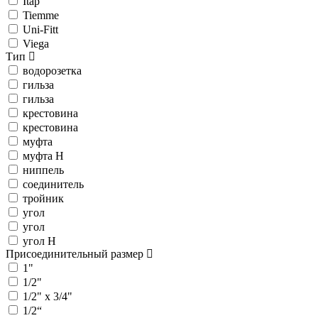
Itap
Tiemme
Uni-Fitt
Viega
Тип
водорозетка
гильза
гильза
крестовина
крестовина
муфта
муфта Н
ниппель
соединитель
тройник
угол
угол
угол Н
Присоединительный размер
1"
1/2"
1/2" х 3/4"
1/2“