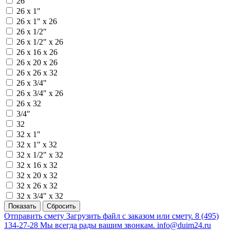
26
26 х 1"
26 х 1" х 26
26 х 1/2"
26 х 1/2" х 26
26 х 16 х 26
26 х 20 х 26
26 х 26 х 32
26 х 3/4"
26 х 3/4" х 26
26 х 32
3/4"
32
32 х 1"
32 х 1" х 32
32 х 1/2" х 32
32 х 16 х 32
32 х 20 х 32
32 х 26 х 32
32 х 3/4" х 32
Отправить смету
Загрузить файл с заказом или смету.
8 (495)
134-27-28
Мы всегда рады вашим звонкам.
info@duim24.ru