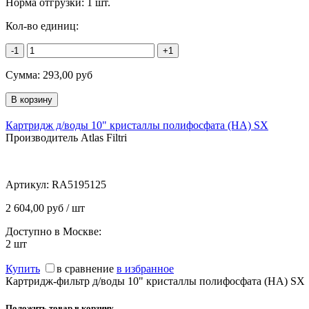
Норма отгрузки:
1 шт.
Кол-во единиц:
-1
+1
Сумма:
293,00
руб
Картридж д/воды 10" кристаллы полифосфата (HA) SX
Производитель Atlas Filtri
Артикул:
RA5195125
2 604,00 руб / шт
Доступно в Москве:
2
шт
Купить
в сравнение
в избранное
Картридж-фильтр д/воды 10" кристаллы полифосфата (HA) SX
Положить товар в корзину