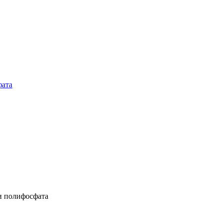
фата
и полифосфата