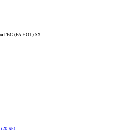
для ГВС (FA HOT) SX
(20 ББ)