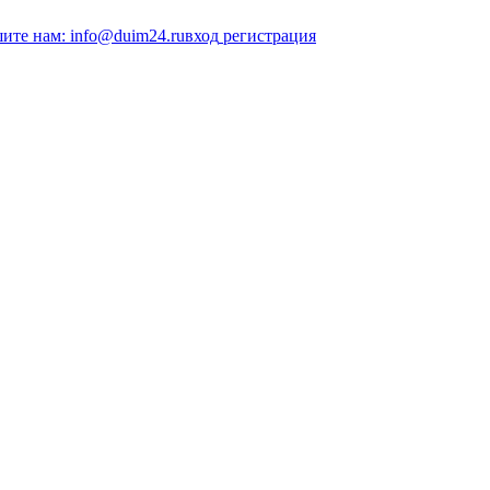
ите нам: info@duim24.ru
вход
регистрация