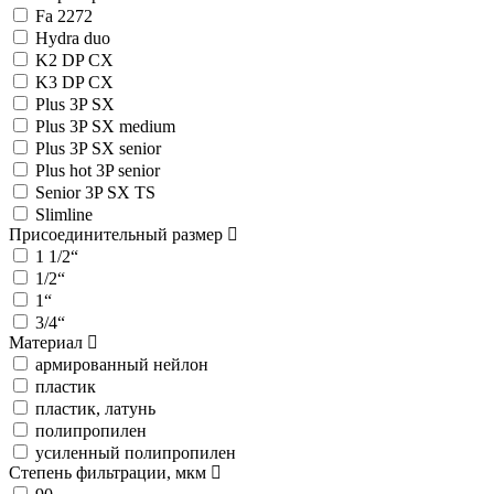
Fa 2272
Hydra duo
K2 DP CX
K3 DP CX
Plus 3P SX
Plus 3P SX medium
Plus 3P SX senior
Plus hot 3P senior
Senior 3P SX TS
Slimline
Присоединительный размер
1 1/2“
1/2“
1“
3/4“
Материал
армированный нейлон
пластик
пластик, латунь
полипропилен
усиленный полипропилен
Степень фильтрации, мкм