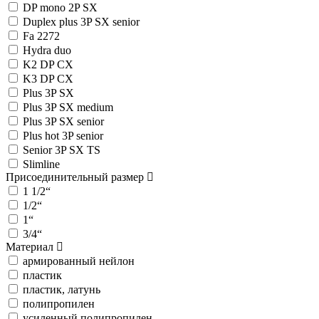
DP mono 2P SX
Duplex plus 3P SX senior
Fa 2272
Hydra duo
K2 DP CX
K3 DP CX
Plus 3P SX
Plus 3P SX medium
Plus 3P SX senior
Plus hot 3P senior
Senior 3P SX TS
Slimline
Присоединительный размер
1 1/2“
1/2“
1“
3/4“
Материал
армированный нейлон
пластик
пластик, латунь
полипропилен
усиленный полипропилен