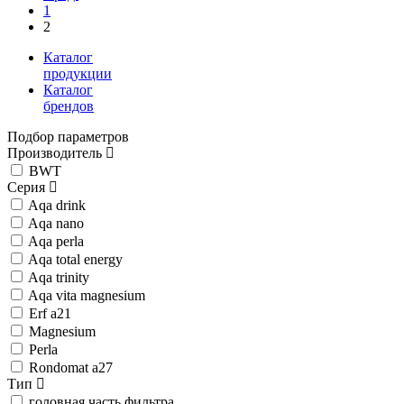
1
2
Каталог
продукции
Каталог
брендов
Подбор параметров
Производитель
BWT
Серия
Aqa drink
Aqa nano
Aqa perla
Aqa total energy
Aqa trinity
Aqa vita magnesium
Erf a21
Magnesium
Perla
Rondomat a27
Тип
головная часть фильтра