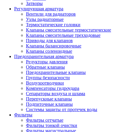
Затворы
Регулирующая арматура
Вентили для радиаторов
Узлы радиаторные
Термостатические головки
Клапаны смесительные термостатические
Клапаны смесительные трехходовые
Приводы для клапанов
Клапаны балансировочные
Клапаны соленоидные
Предохранительная арматура
Редукторы давления
Обратные клапаны
Предохранительные клапаны
Группы безопасности
Воздухоотводчики
Компенсаторы гидроудара
Сепараторы воздуха и шлама
Перепускные клапаны
Подпиточные клапаны
Системы защиты от протечек воды
Фильтры
Фильтры сетчатые
Фильтры тонкой очистки
Фильтры магистральные