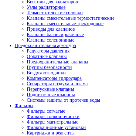
Вентили для радиаторов
Узлы радиаторные
Термостатические головки
Клапаны смесительные термостатические
Клапаны смесительные трехходовые
Приводы для клапанов
Клапаны балансировочные
Клапаны соленоидные
Предохранительная арматура
Редукторы давления
Обратные клапаны
Предохранительные клапаны
Группы безопасности
Воздухоотводчики
Компенсаторы гидроудара
Сепараторы воздуха и шлама
Перепускные клапаны
Подпиточные клапаны
Системы защиты от протечек воды
Фильтры
Фильтры сетчатые
Фильтры тонкой очистки
Фильтры магистральные
Фильтрационные установки
Картриджи и реагенты