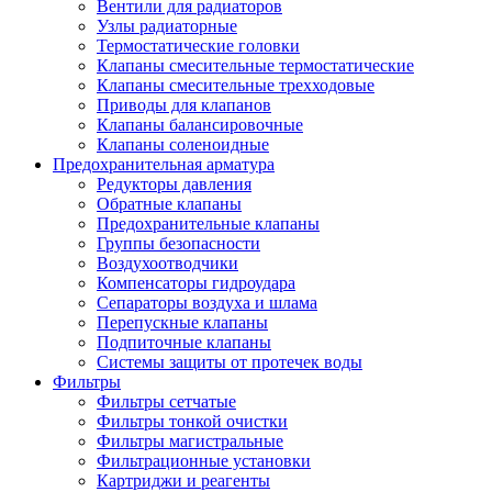
Вентили для радиаторов
Узлы радиаторные
Термостатические головки
Клапаны смесительные термостатические
Клапаны смесительные трехходовые
Приводы для клапанов
Клапаны балансировочные
Клапаны соленоидные
Предохранительная арматура
Редукторы давления
Обратные клапаны
Предохранительные клапаны
Группы безопасности
Воздухоотводчики
Компенсаторы гидроудара
Сепараторы воздуха и шлама
Перепускные клапаны
Подпиточные клапаны
Системы защиты от протечек воды
Фильтры
Фильтры сетчатые
Фильтры тонкой очистки
Фильтры магистральные
Фильтрационные установки
Картриджи и реагенты