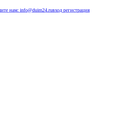
ите нам: info@duim24.ru
вход
регистрация