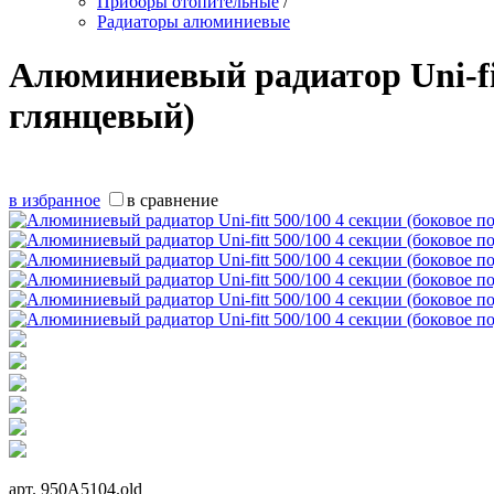
Приборы отопительные
/
Радиаторы алюминиевые
Алюминиевый радиатор Uni-fit
глянцевый)
в избранное
в сравнение
арт.
950A5104.old